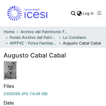
(curren
Log In
Communities & Collec
All of DSpace
Home
Archivo del Patrimonio Fotográfico y Fílmico del Valle del Cauca
Fondo Archivo del Patrimonio Fotográfico y Fílmico del Valle del Cauca
Lo Cotidiano
Statistics
APFFVC - Fotos Familiares - Patrimonial
Augusto Cabal Cabal
Augusto Cabal Cabal
Files
0300269.JPG
(14.06 KB)
Date