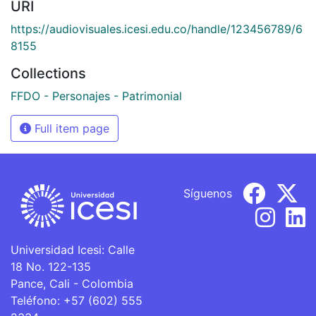
URI
https://audiovisuales.icesi.edu.co/handle/123456789/6
8155
Collections
FFDO - Personajes - Patrimonial
Full item page
Síguenos
Universidad Icesi: Calle
18 No. 122-135
Pance, Cali - Colombia
Teléfono: +57 (602) 555