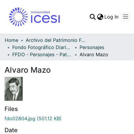
(curren
Log In
Communities & Collec
All of DSpace
Home
Archivo del Patrimonio Fotográfico y Fílmico del Valle del Cauca
Fondo Fotográfico Diario Occidente
Personajes
Statistics
FFDO - Personajes - Patrimonial
Alvaro Mazo
Alvaro Mazo
Files
fdo02804.jpg
(501.12 KB)
Date