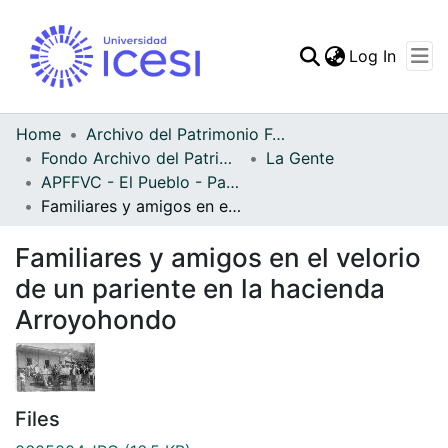
(curren
Log In
Communities & Collec
All of DSpace
Home
Archivo del Patrimonio Fotográfico y Fílmico del Valle del Cauca
Fondo Archivo del Patrimonio Fotográfico y Fílmico del Valle del Cauca
La Gente
Statistics
APFFVC - El Pueblo - Patrimonial
Familiares y amigos en el velorio de un pariente en la hacienda Arroyohondo
Familiares y amigos en el velorio
de un pariente en la hacienda
Arroyohondo
Files