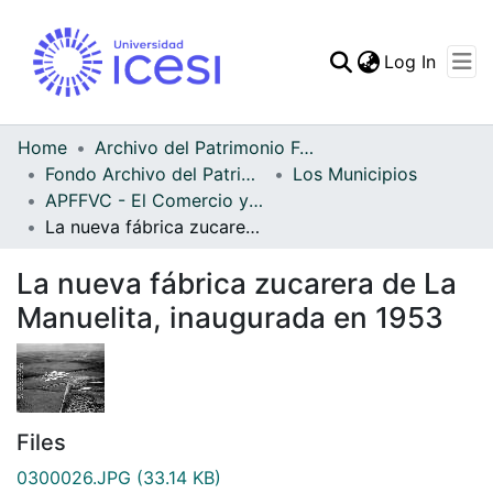
(curren
Log In
Communities & Collec
All of DSpace
Home
Archivo del Patrimonio Fotográfico y Fílmico del Valle del Cauca
Fondo Archivo del Patrimonio Fotográfico y Fílmico del Valle del Cauca
Los Municipios
Statistics
APFFVC - El Comercio y las Haciendas - Patrimonial
La nueva fábrica zucarera de La Manuelita, inaugurada en 1953
La nueva fábrica zucarera de La
Manuelita, inaugurada en 1953
Files
0300026.JPG
(33.14 KB)