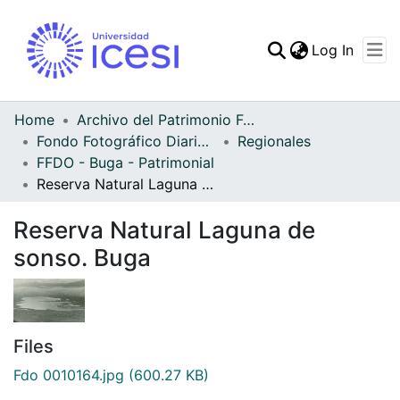
(curren
Log In
Communities & Collec
All of DSpace
Home
Archivo del Patrimonio Fotográfico y Fílmico del Valle del Cauca
Fondo Fotográfico Diario Occidente
Regionales
Statistics
FFDO - Buga - Patrimonial
Reserva Natural Laguna de sonso. Buga
Reserva Natural Laguna de
sonso. Buga
Files
Fdo 0010164.jpg
(600.27 KB)