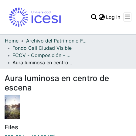
(curren
Log In
Communities & Collec
All of DSpace
Home
Archivo del Patrimonio Fotográfico y Fílmico del Valle del Cauca
Fondo Cali Ciudad Visible
Statistics
FCCV - Composición - Patrimonial
Aura luminosa en centro de escena
Aura luminosa en centro de
escena
Files