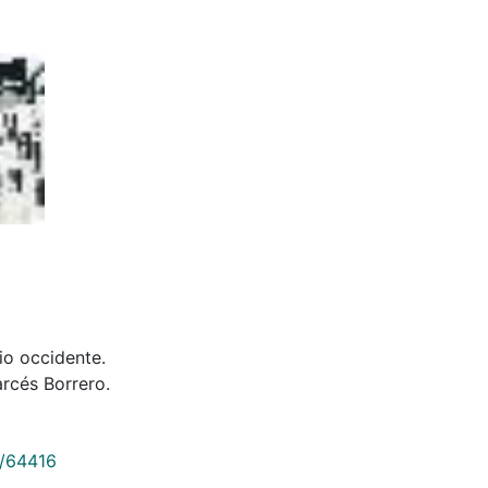
io occidente.
rcés Borrero.
9/64416