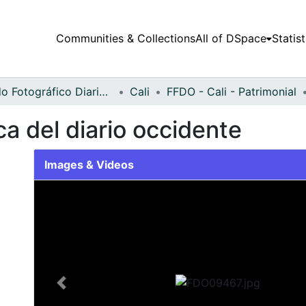
Communities & Collections
All of DSpace
Statist
Fondo Fotográfico Diario Occidente
Cali
FFDO - Cali - Patrimonial
ca del diario occidente
Images & Videos
Slide 1 of 1
Previous