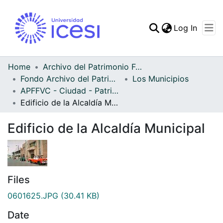
(curren
Log In
Communities & Collec
All of DSpace
Home
Archivo del Patrimonio Fotográfico y Fílmico del Valle del Cauca
Fondo Archivo del Patrimonio Fotográfico y Fílmico del Valle del Cauca
Los Municipios
Statistics
APFFVC - Ciudad - Patrimonial
Edificio de la Alcaldía Municipal
Edificio de la Alcaldía Municipal
Files
0601625.JPG
(30.41 KB)
Date