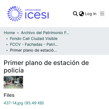
(curren
Log In
Communities & Collec
All of DSpace
Home
Archivo del Patrimonio Fotográfico y Fílmico del Valle del Cauca
Fondo Cali Ciudad Visible
Statistics
FCCV - Fachadas - Patrimonial
Primer plano de estación de policía
Primer plano de estación de
policía
Files
437-14.jpg
(95.49 KB)