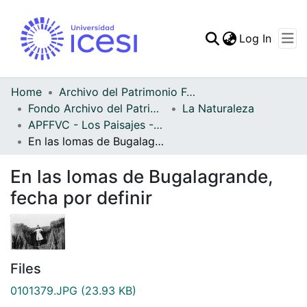
(curren
Log In
Communities & Collec
All of DSpace
Home
Archivo del Patrimonio Fotográfico y Fílmico del Valle del Cauca
Fondo Archivo del Patrimonio Fotográfico y Fílmico del Valle del Cauca
La Naturaleza
Statistics
APFFVC - Los Paisajes - Patrimonial
En las lomas de Bugalagrande, fecha por definir
En las lomas de Bugalagrande,
fecha por definir
Files
0101379.JPG
(23.93 KB)