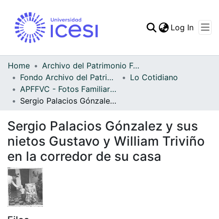
(curren
Log In
Communities & Collec
All of DSpace
Home
Archivo del Patrimonio Fotográfico y Fílmico del Valle del Cauca
Fondo Archivo del Patrimonio Fotográfico y Fílmico del Valle del Cauca
Lo Cotidiano
Statistics
APFFVC - Fotos Familiares - Patrimonial
Sergio Palacios Gónzalez y sus nietos Gustavo y William Triviño en la corredor de su casa
Sergio Palacios Gónzalez y sus
nietos Gustavo y William Triviño
en la corredor de su casa