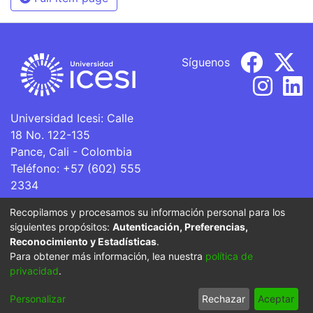
Síguenos
Universidad Icesi: Calle
18 No. 122-135
Pance, Cali - Colombia
Teléfono: +57 (602) 555
2334
ventanillaunica@icesi.edu.co
Recopilamos y procesamos su información personal para los
siguientes propósitos:
Autenticación, Preferencias,
La Universidad Icesi es una Institución de Educación
Reconocimiento y Estadísticas
.
Superior que se encuentra sujeta a inspección y vigilancia
Para obtener más información, lea nuestra
política de
por parte del Ministerio de Educación Nacional.
privacidad
.
Cookie
Privacy
End User
Send
Personalizar
Rechazar
Aceptar
settings
policy
Agreement
Feedback