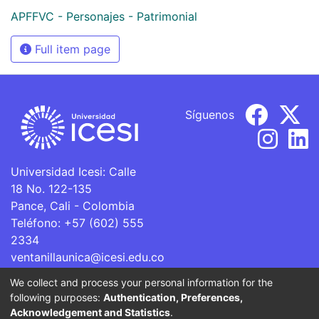
APFFVC - Personajes - Patrimonial
Full item page
Síguenos
Universidad Icesi: Calle
18 No. 122-135
Pance, Cali - Colombia
Teléfono: +57 (602) 555
2334
ventanillaunica@icesi.edu.co
We collect and process your personal information for the
La Universidad Icesi es una Institución de Educación
following purposes:
Authentication, Preferences,
Superior que se encuentra sujeta a inspección y vigilancia
Acknowledgement and Statistics
.