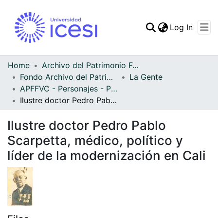
(curren
Log In
Communities & Collec
All of DSpace
Home
Archivo del Patrimonio Fotográfico y Fílmico del Valle del Cauca
Fondo Archivo del Patrimonio Fotográfico y Fílmico del Valle del Cauca
La Gente
Statistics
APFFVC - Personajes - Patrimonial
Ilustre doctor Pedro Pablo Scarpetta, médico, político y líder de la modernización en Cali
Ilustre doctor Pedro Pablo
Scarpetta, médico, político y
líder de la modernización en Cali