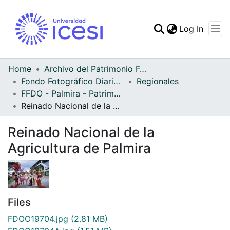
(curren
Log In
Communities & Collec
All of DSpace
Home
Archivo del Patrimonio Fotográfico y Fílmico del Valle del Cauca
Fondo Fotográfico Diario Occidente
Regionales
Statistics
FFDO - Palmira - Patrimonial
Reinado Nacional de la Agricultura de Palmira
Reinado Nacional de la
Agricultura de Palmira
Files
FDOO19704.jpg
(2.81 MB)