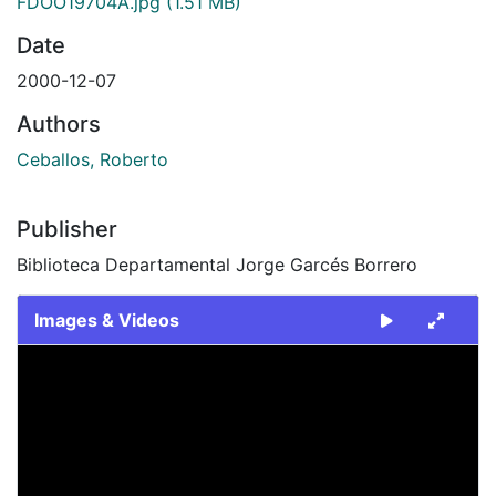
FDOO19704A.jpg
(1.51 MB)
Date
2000-12-07
Authors
Ceballos, Roberto
Publisher
Biblioteca Departamental Jorge Garcés Borrero
Images & Videos
Slide 1 of 2