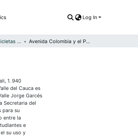
ics
Log In
APFFVC - Las Bicicletas y Ca - Patrimonial
Avenida Colombia y el Parque Isaacs
i, 1. 940
Valle del Cauca es
Valle Jorge Garcés
a Secretaria del
s para su
 entre la
tudiantes e
 el su uso y