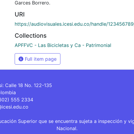
Garces Borrero.
URI
https://audiovisuales.icesi.edu.co/handle/12345678
Collections
APFFVC - Las Bicicletas y Ca - Patrimonial
Full item page
si: Calle 18 No. 122-135
olombia
(602) 555 2334
@icesi.edu.co
ucación Superior que se encuentra sujeta a inspección y vi
Nacional.