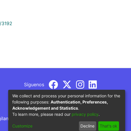
9/3192
Síguenos
We collect and process your personal information for the
following purposes:
Authentication, Preferences,
Acknowledgement and Statistics
.
To learn more, please read our
privacy policy
.
gilancia por parte del Ministerio de Educación
Customize
Decline
That's ok