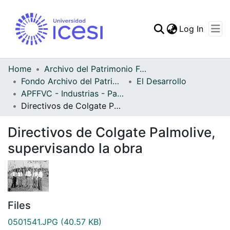
(curren
Log In
Communities & Collec
All of DSpace
Home
Archivo del Patrimonio Fotográfico y Fílmico del Valle del Cauca
Fondo Archivo del Patrimonio Fotográfico y Fílmico del Valle del Cauca
El Desarrollo
Statistics
APFFVC - Industrias - Patrimonial
Directivos de Colgate Palmolive, supervisando la obra
Directivos de Colgate Palmolive,
supervisando la obra
Files
0501541.JPG
(40.57 KB)