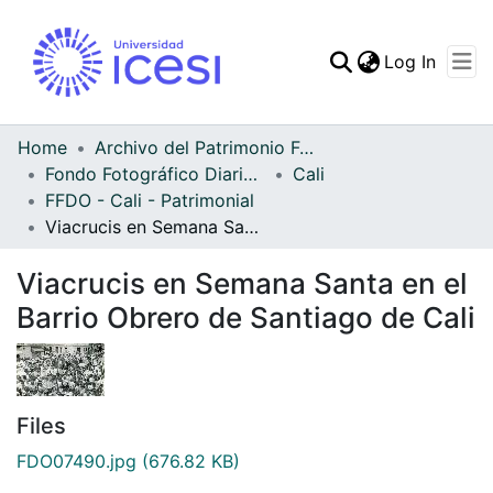
(curren
Log In
Communities & Collec
All of DSpace
Home
Archivo del Patrimonio Fotográfico y Fílmico del Valle del Cauca
Fondo Fotográfico Diario Occidente
Cali
Statistics
FFDO - Cali - Patrimonial
Viacrucis en Semana Santa en el Barrio Obrero de Santiago de Cali
Viacrucis en Semana Santa en el
Barrio Obrero de Santiago de Cali
Files
FDO07490.jpg
(676.82 KB)