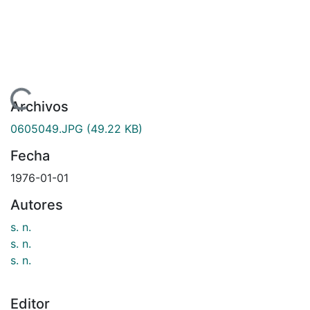
Cargando...
Archivos
0605049.JPG
(49.22 KB)
Fecha
1976-01-01
Autores
s. n.
s. n.
s. n.
Editor