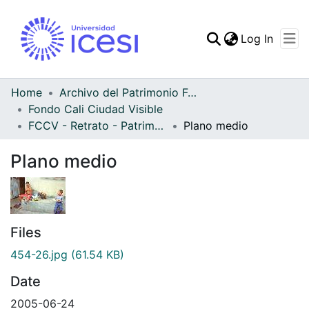
(curren
Log In
Communities & Collec
All of DSpace
Home
Archivo del Patrimonio Fotográfico y Fílmico del Valle del Cauca
Fondo Cali Ciudad Visible
Statistics
FCCV - Retrato - Patrimonial
Plano medio
Plano medio
Files
454-26.jpg
(61.54 KB)
Date
2005-06-24