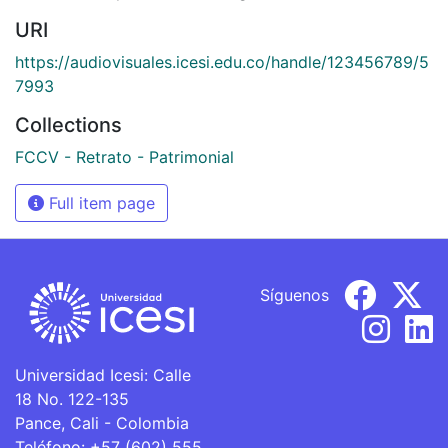
URI
https://audiovisuales.icesi.edu.co/handle/123456789/5
7993
Collections
FCCV - Retrato - Patrimonial
Full item page
Síguenos
Universidad Icesi: Calle
18 No. 122-135
Pance, Cali - Colombia
Teléfono: +57 (602) 555