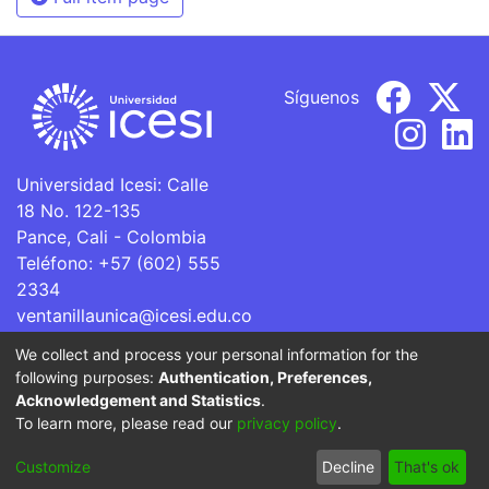
Síguenos
Universidad Icesi: Calle
18 No. 122-135
Pance, Cali - Colombia
Teléfono: +57 (602) 555
2334
ventanillaunica@icesi.edu.co
We collect and process your personal information for the
La Universidad Icesi es una Institución de Educación
following purposes:
Authentication, Preferences,
Superior que se encuentra sujeta a inspección y vigilancia
Acknowledgement and Statistics
.
por parte del Ministerio de Educación Nacional.
To learn more, please read our
privacy policy
.
Cookie
Privacy
End User
Send
Customize
Decline
That's ok
settings
policy
Agreement
Feedback