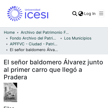
(curren
Log In
Communities & Collec
All of DSpace
Home
Archivo del Patrimonio Fotográfico y Fílmico del Valle del Cauca
Fondo Archivo del Patrimonio Fotográfico y Fílmico del Valle del Cauca
Los Municipios
Statistics
APFFVC - Ciudad - Patrimonial
El señor baldomero Álvarez junto al primer carro que llegó a Pradera
El señor baldomero Álvarez junto
al primer carro que llegó a
Pradera