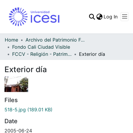
(curren
Log In
Communities & Collec
All of DSpace
Home
Archivo del Patrimonio Fotográfico y Fílmico del Valle del Cauca
Fondo Cali Ciudad Visible
Statistics
FCCV - Religión - Patrimonial
Exterior día
Exterior día
Files
518-5.jpg
(189.01 KB)
Date
2005-06-24