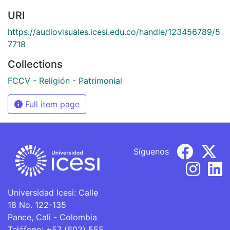
URI
https://audiovisuales.icesi.edu.co/handle/123456789/5
7718
Collections
FCCV - Religión - Patrimonial
Full item page
Síguenos
Universidad Icesi: Calle
18 No. 122-135
Pance, Cali - Colombia
Teléfono: +57 (602) 555