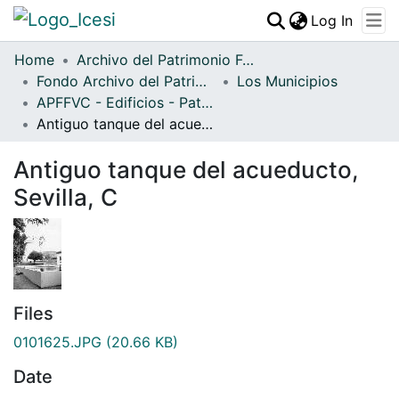
(curren
Log In
Communities & Collections
Home
Archivo del Patrimonio Fotográfico y Fílmico del Valle del Cauca
Fondo Archivo del Patrimonio Fotográfico y Fílmico del Valle del Cauca
All of DSpace
Los Municipios
APFFVC - Edificios - Patrimonial
Statistics
Antiguo tanque del acueducto, Sevilla, C
Antiguo tanque del acueducto,
Sevilla, C
Files
0101625.JPG
(20.66 KB)
Date