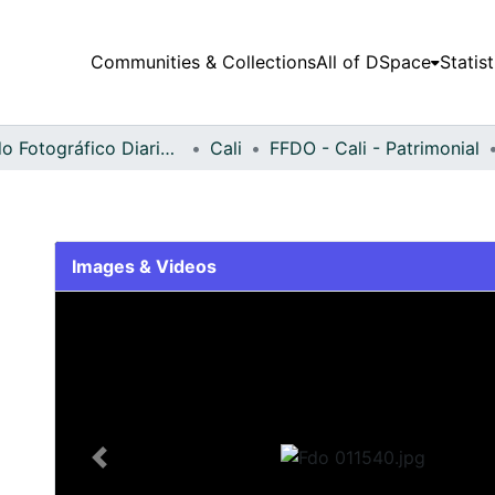
Communities & Collections
All of DSpace
Statist
Fondo Fotográfico Diario Occidente
Cali
FFDO - Cali - Patrimonial
Images & Videos
Slide 1 of 1
Previous