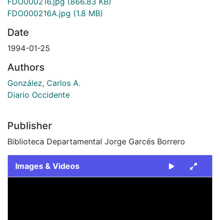
FDO000216.jpg
(866.83 KB)
FDO000216A.jpg
(1.8 MB)
Date
1994-01-25
Authors
González, Carlos A.
Diario Occidente
Publisher
Biblioteca Departamental Jorge Garcés Borrero
Images & Videos
Slide 1 of 2