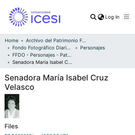
(curren
Log In
Communities & Collec
All of DSpace
Home
Archivo del Patrimonio Fotográfico y Fílmico del Valle del Cauca
Fondo Fotográfico Diario Occidente
Personajes
Statistics
FFDO - Personajes - Patrimonial
Senadora María Isabel Cruz Velasco
Senadora María Isabel Cruz
Velasco
Files