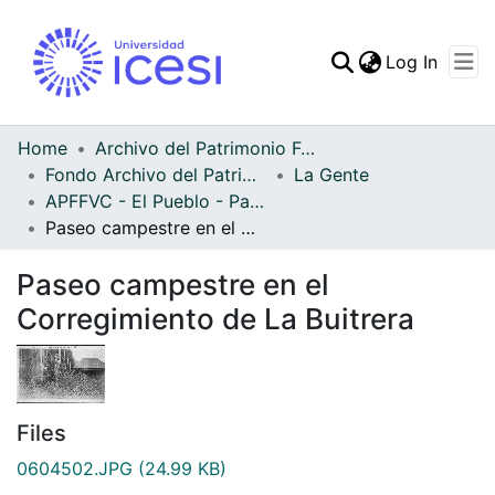
(curren
Log In
Communities & Collec
All of DSpace
Home
Archivo del Patrimonio Fotográfico y Fílmico del Valle del Cauca
Fondo Archivo del Patrimonio Fotográfico y Fílmico del Valle del Cauca
La Gente
Statistics
APFFVC - El Pueblo - Patrimonial
Paseo campestre en el Corregimiento de La Buitrera
Paseo campestre en el
Corregimiento de La Buitrera
Files
0604502.JPG
(24.99 KB)