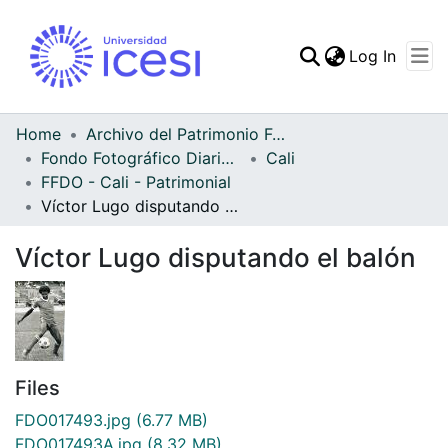
(curren
Log In
Communities & Collec
All of DSpace
Home
Archivo del Patrimonio Fotográfico y Fílmico del Valle del Cauca
Fondo Fotográfico Diario Occidente
Cali
Statistics
FFDO - Cali - Patrimonial
Víctor Lugo disputando el balón
Víctor Lugo disputando el balón
Files
FDO017493.jpg
(6.77 MB)
FDO017493A.jpg
(8.32 MB)