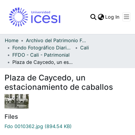
(curren
Log In
Communities & Collec
All of DSpace
Home
Archivo del Patrimonio Fotográfico y Fílmico del Valle del Cauca
Fondo Fotográfico Diario Occidente
Cali
Statistics
FFDO - Cali - Patrimonial
Plaza de Caycedo, un estacionamiento de caballos
Plaza de Caycedo, un
estacionamiento de caballos
Files
Fdo 0010362.jpg
(894.54 KB)