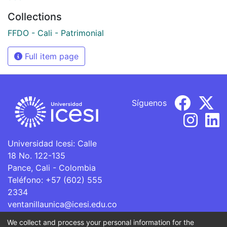
Collections
FFDO - Cali - Patrimonial
Full item page
Síguenos
Universidad Icesi: Calle
18 No. 122-135
Pance, Cali - Colombia
Teléfono: +57 (602) 555
2334
ventanillaunica@icesi.edu.co
We collect and process your personal information for the