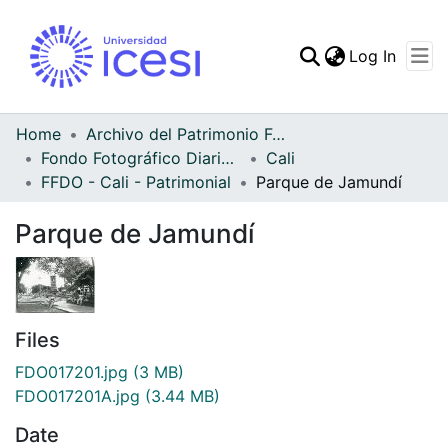
(curren
Log In
Communities & Collec
All of DSpace
Home
Archivo del Patrimonio Fotográfico y Fílmico del Valle del Cauca
Fondo Fotográfico Diario Occidente
Cali
Statistics
FFDO - Cali - Patrimonial
Parque de Jamundí
Parque de Jamundí
Files
FDO017201.jpg
(3 MB)
FDO017201A.jpg
(3.44 MB)
Date