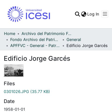
(curren
Log In
Communities & Collec
All of DSpace
Home
Archivo del Patrimonio Fotográfico y Fílmico del Valle del Cauca
Fondo Archivo del Patrimonio Fotográfico y Fílmico del Valle del Cauca
General
Statistics
APFFVC - General - Patrimonial
Edificio Jorge Garcés
Edificio Jorge Garcés
Files
0301026.JPG
(35.77 KB)
Date
1958-01-01