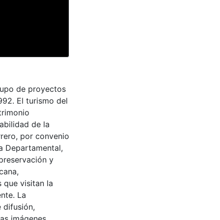
grupo de proyectos
992. El turismo del
trimonio
abilidad de la
rrero, por convenio
ra Departamental,
 preservación y
cana,
 que visitan la
nte. La
 difusión,
 las imágenes.