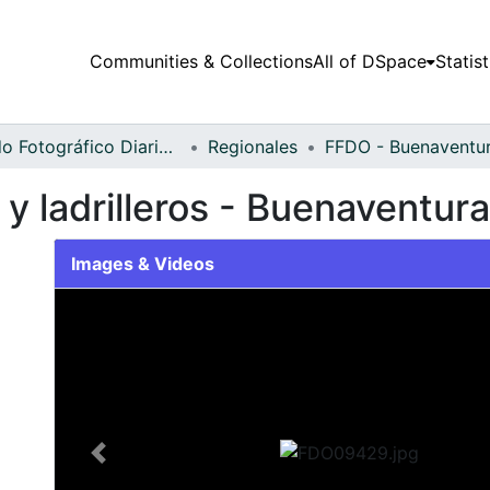
Communities & Collections
All of DSpace
Statist
Fondo Fotográfico Diario Occidente
Regionales
y ladrilleros - Buenaventura
Images & Videos
Slide 1 of 1
Previous