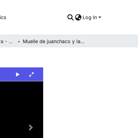
ics
Log In
FFDO - Buenaventura - Patrimonial
Muelle de juanchaco y ladrilleros - Buenaventura
Next