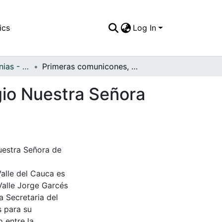
ics
Log In
APFFVC - Ceremonias - Patrimonial
Primeras comunicones, organizadas por el Colegio Nuestra Señora de la Consolación
gio Nuestra Señora
uestra Señora de
Valle del Cauca es
Valle Jorge Garcés
a Secretaria del
s para su
 entre la