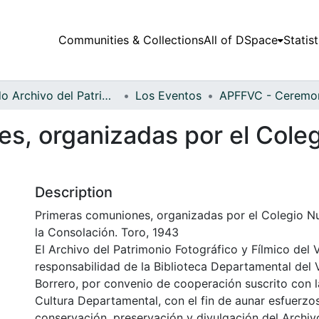
Communities & Collections
All of DSpace
Statist
Fondo Archivo del Patrimonio Fotográfico y Fílmico del Valle del Cauca
Los Eventos
s, organizadas por el Cole
Description
Primeras comuniones, organizadas por el Colegio N
la Consolación. Toro, 1943
El Archivo del Patrimonio Fotográfico y Fílmico del 
responsabilidad de la Biblioteca Departamental del 
Borrero, por convenio de cooperación suscrito con l
Cultura Departamental, con el fin de aunar esfuerzo
conservación, preservación y divulgación del Archivo