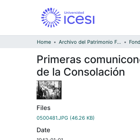
Home
Archivo del Patrimonio Fotográfico y Fílmico del Valle del Cauca
Primeras comunicone
de la Consolación
Files
0500481.JPG
(46.26 KB)
Date
1943-01-01