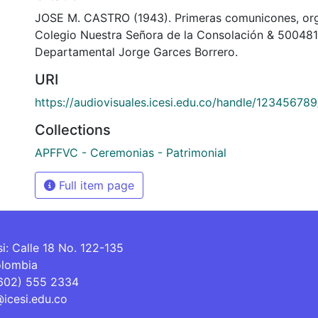
JOSE M. CASTRO (1943). Primeras comunicones, org
Colegio Nuestra Señora de la Consolación & 500481
Departamental Jorge Garces Borrero.
URI
https://audiovisuales.icesi.edu.co/handle/12345678
Collections
APFFVC - Ceremonias - Patrimonial
Full item page
si: Calle 18 No. 122-135
olombia
(602) 555 2334
@icesi.edu.co