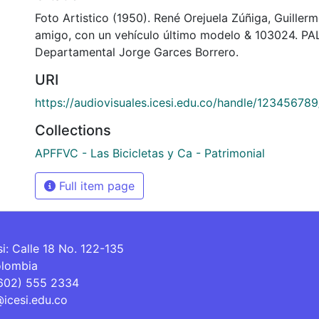
Foto Artistico (1950). René Orejuela Zúñiga, Guille
amigo, con un vehículo último modelo & 103024. PAL
Departamental Jorge Garces Borrero.
URI
https://audiovisuales.icesi.edu.co/handle/12345678
Collections
APFFVC - Las Bicicletas y Ca - Patrimonial
Full item page
si: Calle 18 No. 122-135
olombia
(602) 555 2334
@icesi.edu.co