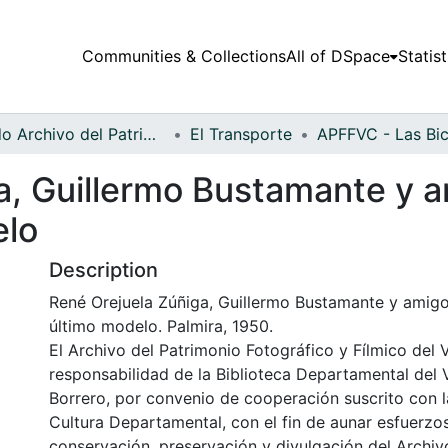
Communities & Collections
All of DSpace
Statist
Fondo Archivo del Patrimonio Fotográfico y Fílmico del Valle del Cauca
El Transporte
a, Guillermo Bustamante y a
elo
Description
René Orejuela Zúñiga, Guillermo Bustamante y amigo
último modelo. Palmira, 1950.
El Archivo del Patrimonio Fotográfico y Fílmico del 
responsabilidad de la Biblioteca Departamental del 
Borrero, por convenio de cooperación suscrito con l
Cultura Departamental, con el fin de aunar esfuerzo
conservación, preservación y divulgación del Archivo