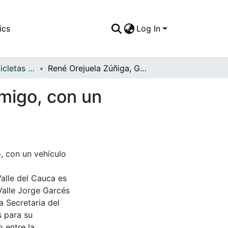
ics
Log In
APFFVC - Las Bicicletas y Ca - Patrimonial
René Orejuela Zúñiga, Guillermo Bustamante y amigo, con un vehículo último modelo
migo, con un
, con un vehículo
Valle del Cauca es
Valle Jorge Garcés
a Secretaria del
s para su
 entre la