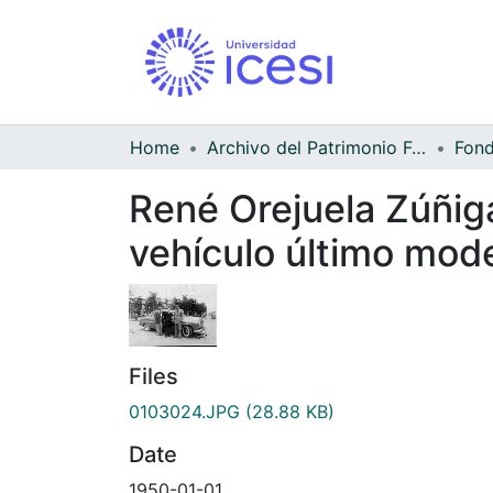
Home
Archivo del Patrimonio Fotográfico y Fílmico del Valle del Cauca
René Orejuela Zúñig
vehículo último mod
Files
0103024.JPG
(28.88 KB)
Date
1950-01-01