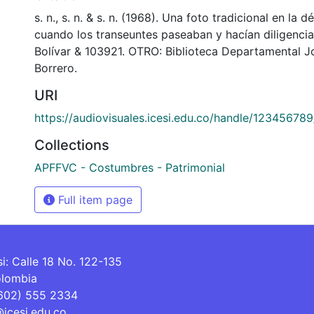
s. n., s. n. & s. n. (1968). Una foto tradicional en la 
cuando los transeuntes paseaban y hacían diligencia
Bolívar & 103921. OTRO: Biblioteca Departamental 
Borrero.
URI
https://audiovisuales.icesi.edu.co/handle/12345678
Collections
APFFVC - Costumbres - Patrimonial
Full item page
si: Calle 18 No. 122-135
olombia
(602) 555 2334
@icesi.edu.co