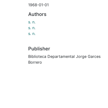
1968-01-01
Authors
s. n.
s. n.
s. n.
Publisher
Biblioteca Departamental Jorge Garces
Borrero