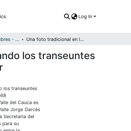
ics
Log In
APFFVC - Costumbres - Patrimonial
Una foto tradicional en la década de los 70's, cuando los transeuntes paseaban y hacían diligencias en el Paseo Bolívar
uando los transeuntes
r
o los transeuntes
968
Valle del Cauca es
Valle Jorge Garcés
a Secretaria del
s para su
 entre la