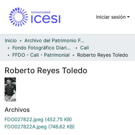
Iniciar sesión
Comunidades
Todo DSpace
Inicio
Archivo del Patrimonio Fotográfico y Fílmico del Valle del Cauca
Fondo Fotográfico Diario Occidente
Cali
Estadísticas
FFDO - Cali - Patrimonial
Roberto Reyes Toledo
Roberto Reyes Toledo
Archivos
FDO027822.jpeg
(452.75 KB)
FDO027822A.jpeg
(746.62 KB)