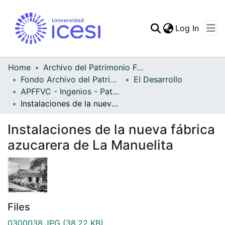
(curren
Log In
Communities & Collec
All of DSpace
Home
Archivo del Patrimonio Fotográfico y Fílmico del Valle del Cauca
Fondo Archivo del Patrimonio Fotográfico y Fílmico del Valle del Cauca
El Desarrollo
Statistics
APFFVC - Ingenios - Patrimonial
Instalaciones de la nueva fábrica azucarera de La Manuelita
Instalaciones de la nueva fábrica
azucarera de La Manuelita
Files
0300038.JPG
(38.22 KB)