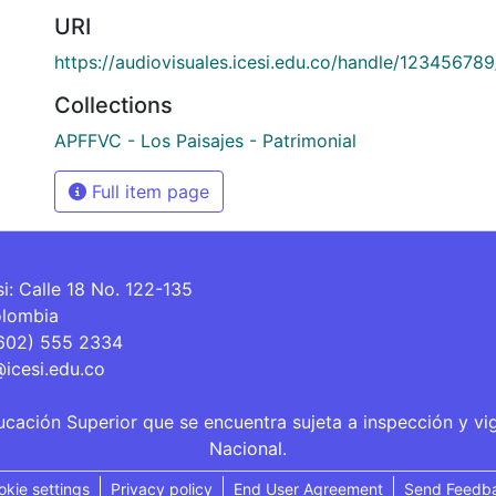
URI
https://audiovisuales.icesi.edu.co/handle/12345678
Collections
APFFVC - Los Paisajes - Patrimonial
Full item page
si: Calle 18 No. 122-135
olombia
(602) 555 2334
@icesi.edu.co
ucación Superior que se encuentra sujeta a inspección y vi
Nacional.
okie settings
Privacy policy
End User Agreement
Send Feedb