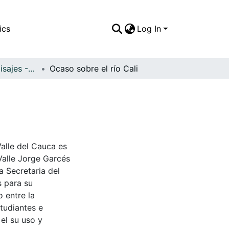
ics
Log In
APFFVC - Los Paisajes - Patrimonial
Ocaso sobre el río Cali
Valle del Cauca es
Valle Jorge Garcés
a Secretaria del
s para su
 entre la
tudiantes e
 el su uso y