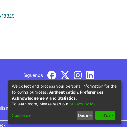
9/18329
Síguenos
We collect and process your personal information for the
following purposes:
Authentication, Preferences,
Acknowledgement and Statistics
.
To learn more, please read our
privacy policy
.
gilancia por parte del Ministerio de Educación
Customize
Decline
That's ok
ack