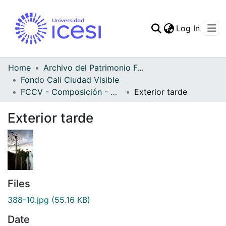
(curren
Log In
Communities & Collec
All of DSpace
Home
Archivo del Patrimonio Fotográfico y Fílmico del Valle del Cauca
Fondo Cali Ciudad Visible
Statistics
FCCV - Composición - Patrimonial
Exterior tarde
Exterior tarde
Files
388-10.jpg
(55.16 KB)
Date