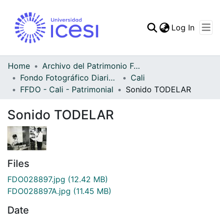
(curren
Log In
Communities & Collec
All of DSpace
Home
Archivo del Patrimonio Fotográfico y Fílmico del Valle del Cauca
Fondo Fotográfico Diario Occidente
Cali
Statistics
FFDO - Cali - Patrimonial
Sonido TODELAR
Sonido TODELAR
Files
FDO028897.jpg
(12.42 MB)
FDO028897A.jpg
(11.45 MB)
Date