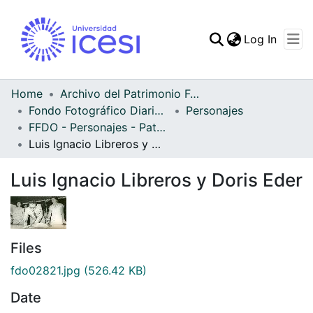
(curren
Log In
Communities & Collec
All of DSpace
Home
Archivo del Patrimonio Fotográfico y Fílmico del Valle del Cauca
Fondo Fotográfico Diario Occidente
Personajes
Statistics
FFDO - Personajes - Patrimonial
Luis Ignacio Libreros y Doris Eder
Luis Ignacio Libreros y Doris Eder
Files
fdo02821.jpg
(526.42 KB)
Date