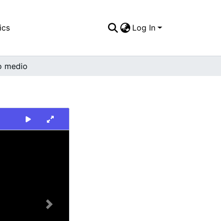
ics
Log In
o medio
Next