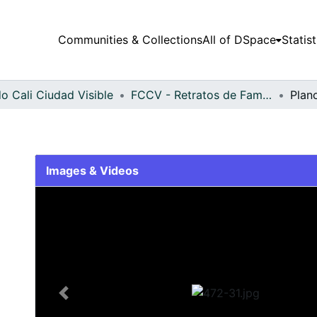
Communities & Collections
All of DSpace
Statist
o Cali Ciudad Visible
FCCV - Retratos de Familia - Patrimonial
Plan
Images & Videos
Slide 1 of 1
Previous