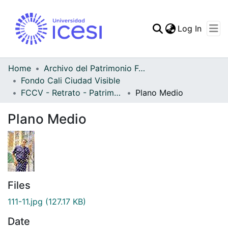
(curren
Log In
Communities & Collec
All of DSpace
Home
Archivo del Patrimonio Fotográfico y Fílmico del Valle del Cauca
Fondo Cali Ciudad Visible
Statistics
FCCV - Retrato - Patrimonial
Plano Medio
Plano Medio
Files
111-11.jpg
(127.17 KB)
Date