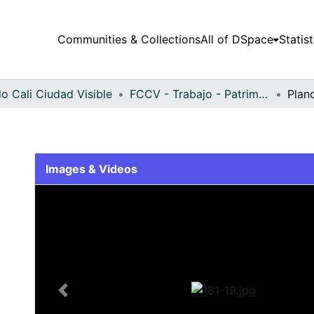
Communities & Collections
All of DSpace
Statist
o Cali Ciudad Visible
FCCV - Trabajo - Patrimonial
Plan
Images & Videos
Slide 1 of 1
Previous