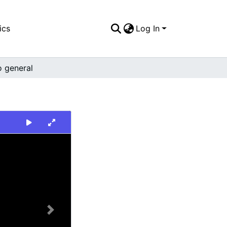
ics
Log In
o general
Next