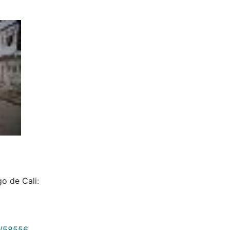
go de Cali:
9/58556