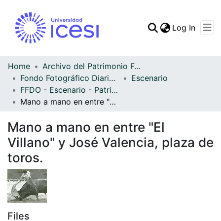
(curren
Log In
Communities & Collec
All of DSpace
Home
Archivo del Patrimonio Fotográfico y Fílmico del Valle del Cauca
Fondo Fotográfico Diario Occidente
Escenario
Statistics
FFDO - Escenario - Patrimonial
Mano a mano en entre "El Villano" y José Valencia, plaza de toros.
Mano a mano en entre "El
Villano" y José Valencia, plaza de
toros.
Files