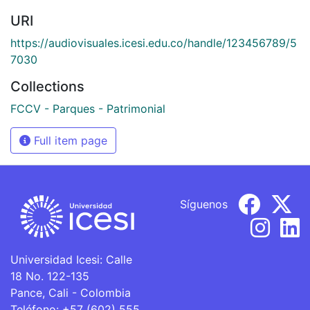
URI
https://audiovisuales.icesi.edu.co/handle/123456789/5
7030
Collections
FCCV - Parques - Patrimonial
Full item page
Síguenos
Universidad Icesi: Calle
18 No. 122-135
Pance, Cali - Colombia
Teléfono: +57 (602) 555