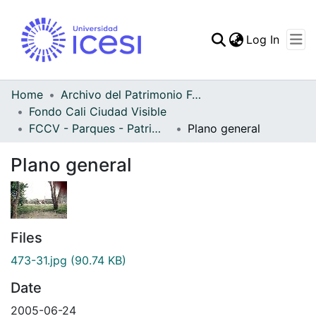
(curren
Log In
Communities & Collec
All of DSpace
Home
Archivo del Patrimonio Fotográfico y Fílmico del Valle del Cauca
Fondo Cali Ciudad Visible
Statistics
FCCV - Parques - Patrimonial
Plano general
Plano general
Files
473-31.jpg
(90.74 KB)
Date
2005-06-24