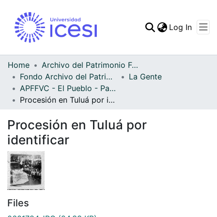
(curren
Log In
Communities & Collec
All of DSpace
Home
Archivo del Patrimonio Fotográfico y Fílmico del Valle del Cauca
Fondo Archivo del Patrimonio Fotográfico y Fílmico del Valle del Cauca
La Gente
Statistics
APFFVC - El Pueblo - Patrimonial
Procesión en Tuluá por identificar
Procesión en Tuluá por
identificar
Files