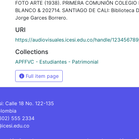
FOTO ARTE (1938). PRIMERA COMUNIÓN COLEGIO
BLANCO & 202714. SANTIAGO DE CALI: Biblioteca 
Jorge Garces Borrero.
URI
https://audiovisuales.icesi.edu.co/handle/12345678
Collections
APFFVC - Estudiantes - Patrimonial
Full item page
si: Calle 18 No. 122-135
olombia
(602) 555 2334
@icesi.edu.co