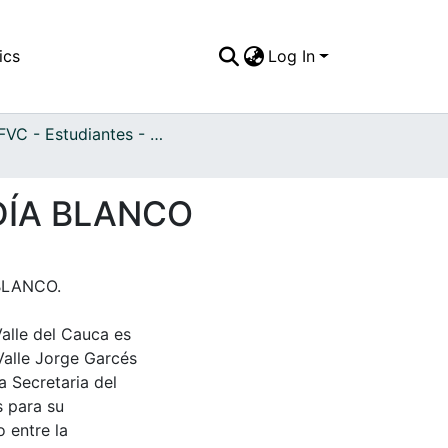
ics
Log In
APFFVC - Estudiantes - Patrimonial
DÍA BLANCO
BLANCO.
Valle del Cauca es
Valle Jorge Garcés
a Secretaria del
s para su
 entre la