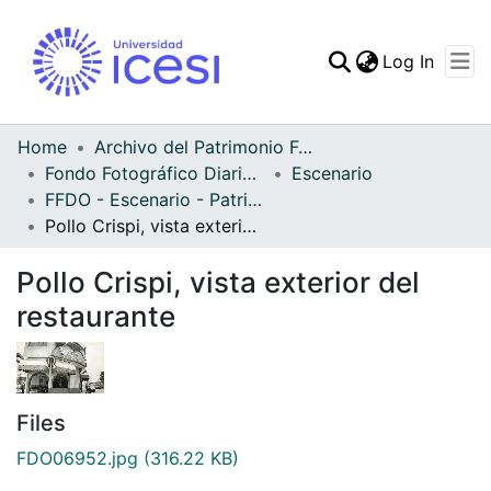
(curren
Log In
Communities & Collec
All of DSpace
Home
Archivo del Patrimonio Fotográfico y Fílmico del Valle del Cauca
Fondo Fotográfico Diario Occidente
Escenario
Statistics
FFDO - Escenario - Patrimonial
Pollo Crispi, vista exterior del restaurante
Pollo Crispi, vista exterior del
restaurante
Files
FDO06952.jpg
(316.22 KB)