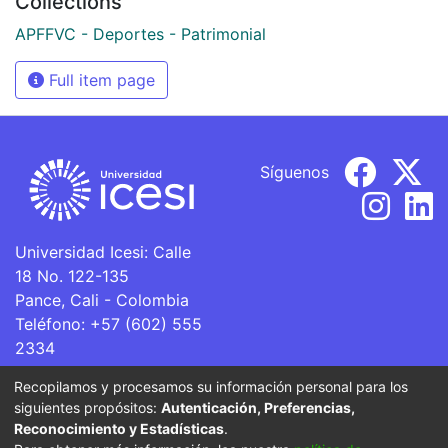
Collections
APFFVC - Deportes - Patrimonial
Full item page
Síguenos
Universidad Icesi: Calle
18 No. 122-135
Pance, Cali - Colombia
Teléfono: +57 (602) 555
2334
ventanillaunica@icesi.edu.co
Recopilamos y procesamos su información personal para los
siguientes propósitos:
Autenticación, Preferencias,
La Universidad Icesi es una Institución de Educación
Reconocimiento y Estadísticas
.
Superior que se encuentra sujeta a inspección y vigilancia