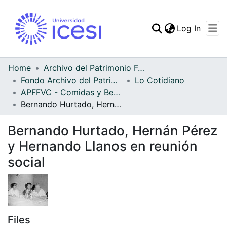
(curren
Log In
Communities & Collec
All of DSpace
Home
Archivo del Patrimonio Fotográfico y Fílmico del Valle del Cauca
Fondo Archivo del Patrimonio Fotográfico y Fílmico del Valle del Cauca
Lo Cotidiano
Statistics
APFFVC - Comidas y Bebidas - Patrimonial
Bernando Hurtado, Hernán Pérez y Hernando Llanos en reunión social
Bernando Hurtado, Hernán Pérez
y Hernando Llanos en reunión
social
Files