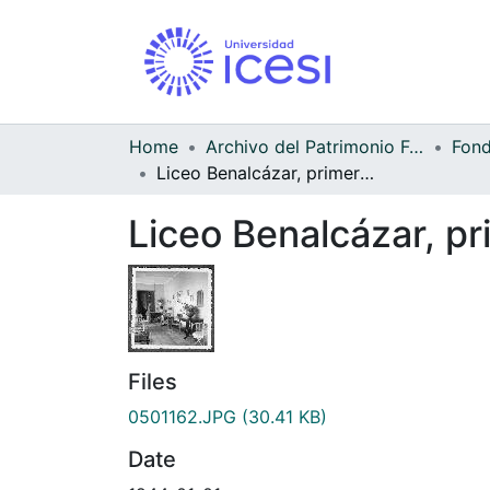
Home
Archivo del Patrimonio Fotográfico y Fílmico del Valle del Cauca
Liceo Benalcázar, primera sede del colegio en la carrera 4
Liceo Benalcázar, pr
Files
0501162.JPG
(30.41 KB)
Date