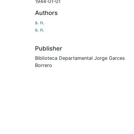
1944-01-01
Authors
s. n.
s. n.
Publisher
Biblioteca Departamental Jorge Garces
Borrero