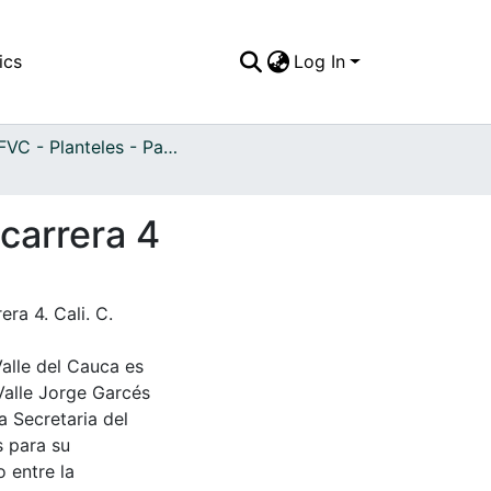
ics
Log In
APFFVC - Planteles - Patrimonial
 carrera 4
ra 4. Cali. C.
Valle del Cauca es
Valle Jorge Garcés
a Secretaria del
s para su
 entre la