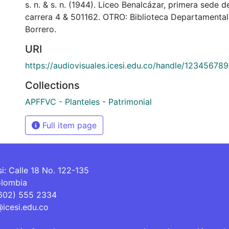
s. n. & s. n. (1944). Liceo Benalcázar, primera sede d
carrera 4 & 501162. OTRO: Biblioteca Departamenta
Borrero.
URI
https://audiovisuales.icesi.edu.co/handle/12345678
Collections
APFFVC - Planteles - Patrimonial
Full item page
si: Calle 18 No. 122-135
olombia
(602) 555 2334
@icesi.edu.co