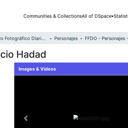
Communities & Collections
All of DSpace
Statist
Fondo Fotográfico Diario Occidente
Personajes
icio Hadad
Images & Videos
Slide 1 of 1
Previous