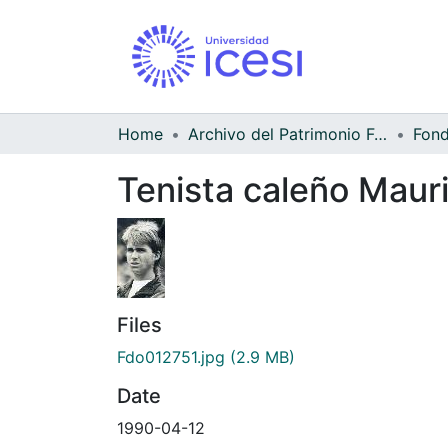
Home
Archivo del Patrimonio Fotográfico y Fílmico del Valle del Cauca
Tenista caleño Maur
Files
Fdo012751.jpg
(2.9 MB)
Date
1990-04-12