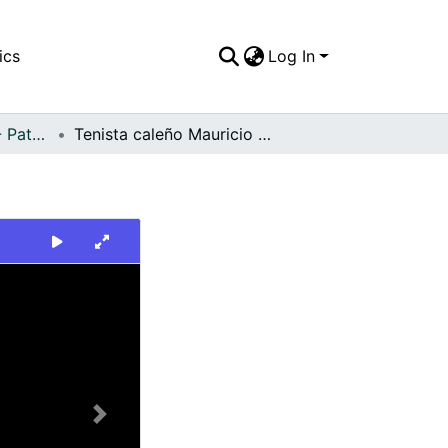
ics
Log In
FFDO - Personajes - Patrimonial
Tenista caleño Mauricio Hadad
Next